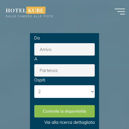
Salta
HOTEL KUBE
al
DALLE CAMERE ALLE PISTE
contenuto
Da
A
Ospiti
Controlla la disponibilità
Vai alla ricerca dettagliata