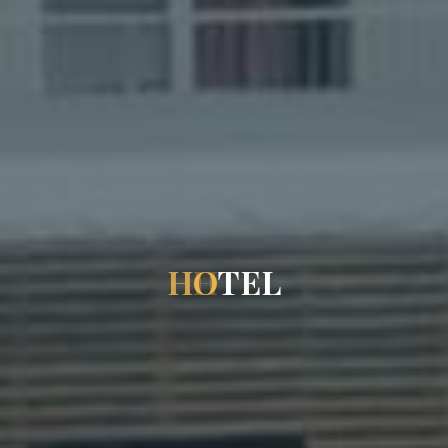
H
O
T
E
L